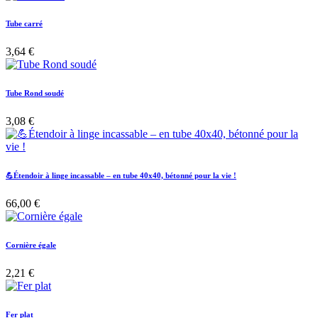
Tube carré
3,64
€
Tube Rond soudé
3,08
€
💪Étendoir à linge incassable – en tube 40x40, bétonné pour la vie !
66,00
€
Cornière égale
2,21
€
Fer plat