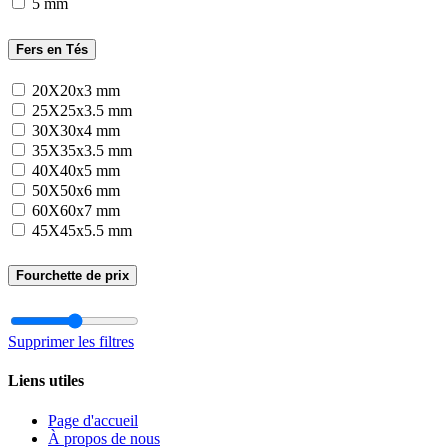
5 mm
Fers en Tés
20X20x3 mm
25X25x3.5 mm
30X30x4 mm
35X35x3.5 mm
40X40x5 mm
50X50x6 mm
60X60x7 mm
45X45x5.5 mm
Fourchette de prix
Supprimer les filtres
Liens utiles
Page d'accueil
À propos de nous